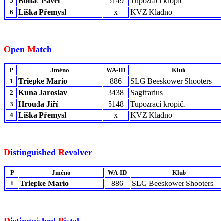
Boháč Pavel
5149
Tupozrací kropiči
5
Liška Přemysl
x
KVZ Kladno
6
O
pen
M
atch
P
Jméno
WA-ID
Klub
Triepke Mario
886
SLG Beeskower Shooters
1
Kuna Jaroslav
3438
Sagittarius
2
Hrouda Jiří
5148
Tupozrací kropiči
3
Liška Přemysl
x
KVZ Kladno
4
D
istinguished
R
evolver
P
Jméno
WA-ID
Klub
Triepke Mario
886
SLG Beeskower Shooters
1
D
istinguished
P
istol