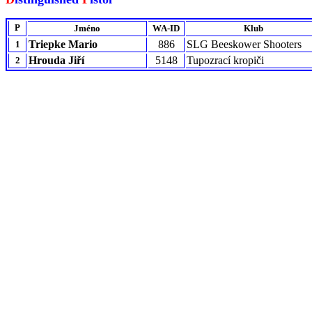
P
Jméno
WA-ID
Klub
Triepke Mario
886
SLG Beeskower Shooters
1
Hrouda Jiří
5148
Tupozrací kropiči
2