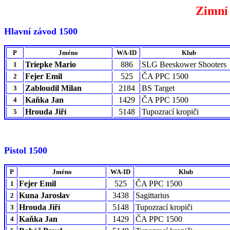
Zimní
Hlavní závod 1500
P
Jméno
WA-ID
Klub
Triepke Mario
886
SLG Beeskower Shooters
1
Fejer Emil
525
ČA PPC 1500
2
Zabloudil Milan
2184
BS Target
3
Kaňka Jan
1429
ČA PPC 1500
4
Hrouda Jiří
5148
Tupozrací kropiči
5
Pistol 1500
P
Jméno
WA-ID
Klub
Fejer Emil
525
ČA PPC 1500
1
Kuna Jaroslav
3438
Sagittarius
2
Hrouda Jiří
5148
Tupozrací kropiči
3
Kaňka Jan
1429
ČA PPC 1500
4