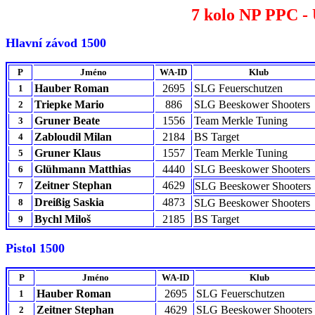
7 kolo NP PPC - 
Hlavní závod 1500
P
Jméno
WA-ID
Klub
Hauber Roman
2695
SLG Feuerschutzen
1
Triepke Mario
886
SLG Beeskower Shooters
2
Gruner Beate
1556
Team Merkle Tuning
3
Zabloudil Milan
2184
BS Target
4
Gruner Klaus
1557
Team Merkle Tuning
5
Glühmann Matthias
4440
SLG Beeskower Shooters
6
Zeitner Stephan
4629
7
SLG Beeskower Shooters
Dreißig Saskia
4873
8
SLG Beeskower Shooters
Bychl Miloš
2185
BS Target
9
Pistol 1500
P
Jméno
WA-ID
Klub
Hauber Roman
2695
SLG Feuerschutzen
1
Zeitner Stephan
4629
SLG Beeskower Shooters
2