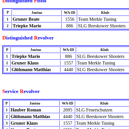
D
istinguished
P
istol
P
Jméno
WA-ID
Klub
Gruner Beate
1556
Team Merkle Tuning
1
Triepke Mario
886
SLG Beeskower Shooters
2
D
istinguished
R
evolver
P
Jméno
WA-ID
Klub
Triepke Mario
886
SLG Beeskower Shooters
1
Gruner Klaus
1557
Team Merkle Tuning
2
Glühmann Matthias
4440
SLG Beeskower Shooters
3
S
ervice
R
evolver
P
Jméno
WA-ID
Klub
Hauber Roman
2695
SLG Feuerschutzen
1
Glühmann Matthias
4440
SLG Beeskower Shooters
2
Gruner Klaus
1557
Team Merkle Tuning
3