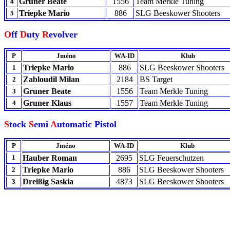
Gruner Beate
1556
Team Merkle Tuning
4
Triepke Mario
886
SLG Beeskower Shooters
5
O
ff
D
uty
R
evolver
P
Jméno
WA-ID
Klub
Triepke Mario
886
SLG Beeskower Shooters
1
Zabloudil Milan
2184
BS Target
2
Gruner Beate
1556
Team Merkle Tuning
3
Gruner Klaus
1557
Team Merkle Tuning
4
S
tock
S
emi
A
utomatic Pistol
P
Jméno
WA-ID
Klub
1
Hauber Roman
2695
SLG Feuerschutzen
Triepke Mario
886
SLG Beeskower Shooters
2
Dreißig Saskia
4873
SLG Beeskower Shooters
3