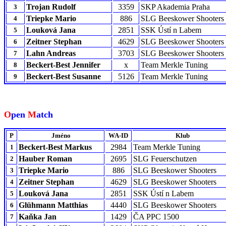
Trojan Rudolf
3359
SKP Akademia Praha
3
Triepke Mario
886
SLG Beeskower Shooters
4
Louková Jana
2851
SSK Ústí n Labem
5
Zeitner Stephan
4629
SLG Beeskower Shooters
6
Lahn Andreas
3703
SLG Beeskower Shooters
7
Beckert-Best Jennifer
x
Team Merkle Tuning
8
Beckert-Best Susanne
5126
Team Merkle Tuning
9
O
pen
M
atch
P
Jméno
WA-ID
Klub
Beckert-Best Markus
2984
Team Merkle Tuning
1
Hauber Roman
2695
SLG Feuerschutzen
2
Triepke Mario
886
SLG Beeskower Shooters
3
Zeitner Stephan
4629
SLG Beeskower Shooters
4
Louková Jana
2851
SSK Ústí n Labem
5
Glühmann Matthias
4440
SLG Beeskower Shooters
6
Kaňka Jan
1429
ČA PPC 1500
7