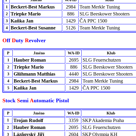
Beckert-Best Markus
2984
Team Merkle Tuning
1
Triepke Mario
886
SLG Beeskower Shooters
2
Kaňka Jan
1429
ČA PPC 1500
3
Beckert-Best Susanne
5126
Team Merkle Tuning
4
O
ff
D
uty
R
evolver
P
Jméno
WA-ID
Klub
Hauber Roman
2695
SLG Feuerschutzen
1
Triepke Mario
886
SLG Beeskower Shooters
2
Glühmann Matthias
4440
SLG Beeskower Shooters
3
Beckert-Best Markus
2984
Team Merkle Tuning
4
Kaňka Jan
1429
ČA PPC 1500
5
S
tock
S
emi
A
utomatic Pistol
P
Jméno
WA-ID
Klub
1
Trojan Rudolf
3359
SKP Akademia Praha
Hauber Roman
2695
SLG Feuerschutzen
2
Lázňovský Jiří
2604
SKP Olympia KH
3