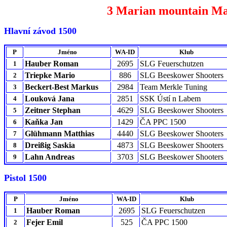
3 Marian mountain Mat
Hlavní závod 1500
P
Jméno
WA-ID
Klub
Hauber Roman
2695
SLG Feuerschutzen
1
Triepke Mario
886
SLG Beeskower Shooters
2
Beckert-Best Markus
2984
Team Merkle Tuning
3
Louková Jana
2851
SSK Ústí n Labem
4
Zeitner Stephan
4629
SLG Beeskower Shooters
5
Kaňka Jan
1429
ČA PPC 1500
6
Glühmann Matthias
4440
SLG Beeskower Shooters
7
Dreißig Saskia
4873
SLG Beeskower Shooters
8
Lahn Andreas
3703
SLG Beeskower Shooters
9
Pistol 1500
P
Jméno
WA-ID
Klub
Hauber Roman
2695
SLG Feuerschutzen
1
Fejer Emil
525
ČA PPC 1500
2