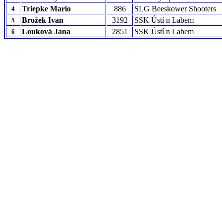
Triepke Mario
886
SLG Beeskower Shooters
4
Brožek Ivan
3192
SSK Ústí n Labem
5
Louková Jana
2851
SSK Ústí n Labem
6