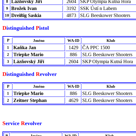
Lázňovský Jiří
2604
SKP Olympia Kutná Hora
8
Brožek Ivan
3192
SSK Ústí n Labem
9
Dreißig Saskia
4873
SLG Beeskower Shooters
10
D
istinguished
P
istol
P
Jméno
WA-ID
Klub
Kaňka Jan
1429
ČA PPC 1500
1
Triepke Mario
886
SLG Beeskower Shooters
2
Lázňovský Jiří
2604
SKP Olympia Kutná Hora
3
D
istinguished
R
evolver
P
Jméno
WA-ID
Klub
Triepke Mario
886
SLG Beeskower Shooters
1
Zeitner Stephan
4629
SLG Beeskower Shooters
2
S
ervice
R
evolver
P
Jméno
WA-ID
Klub