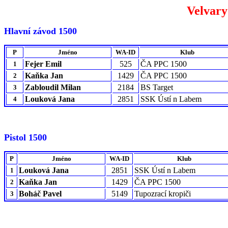
Velvary
Hlavní závod 1500
P
Jméno
WA-ID
Klub
Fejer Emil
525
ČA PPC 1500
1
Kaňka Jan
1429
ČA PPC 1500
2
Zabloudil Milan
2184
BS Target
3
Louková Jana
2851
SSK Ústí n Labem
4
Pistol 1500
P
Jméno
WA-ID
Klub
Louková Jana
2851
SSK Ústí n Labem
1
Kaňka Jan
1429
ČA PPC 1500
2
Boháč Pavel
5149
Tupozrací kropiči
3