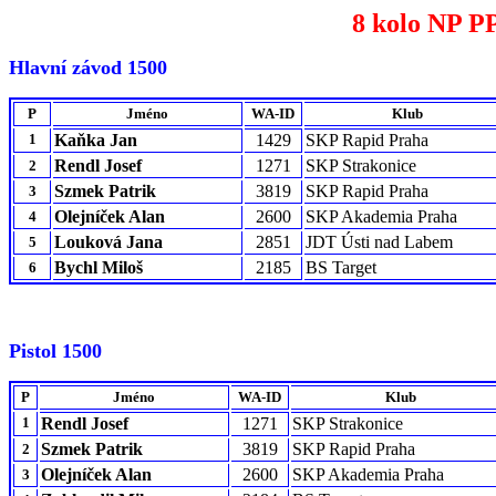
8 kolo NP PP
Hlavní závod 1500
P
Jméno
WA-ID
Klub
1
Kaňka Jan
1429
SKP Rapid Praha
Rendl Josef
1271
SKP Strakonice
2
Szmek Patrik
3819
SKP Rapid Praha
3
Olejníček Alan
2600
SKP Akademia Praha
4
Louková Jana
2851
JDT Ústi nad Labem
5
Bychl Miloš
2185
BS Target
6
Pistol 1500
P
Jméno
WA-ID
Klub
1
Rendl Josef
1271
SKP Strakonice
Szmek Patrik
3819
SKP Rapid Praha
2
Olejníček Alan
2600
SKP Akademia Praha
3