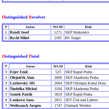
D
istinguished
R
evolver
P
Jméno
WA-ID
Klub
Rendl Josef
1271
SKP Strakonice
1
Bychl Miloš
2185
BS Target
2
D
istinguished
P
istol
P
Jméno
WA-ID
Klub
Fejer Emil
525
SKP Rapid Praha
1
Olejníček Alan
2600
SKP Akademia Praha
2
Lázňovský Jiří
2604
SKP Olympia Kutná Hora
3
Šindelka Michal
1104
SKP Akademia Praha
4
Szmek Patrik
3819
SKP Rapid Praha
5
Louková Jana
2851
JDT Ústi nad Labem
6
Weihrauch Jurgen
1747
Ostmark Weiden
7