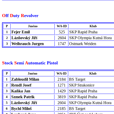
O
ff
D
uty
R
evolver
P
Jméno
WA-ID
Klub
Fejer Emil
525
SKP Rapid Praha
1
Lázňovský Jiří
2604
SKP Olympia Kutná Hora
2
Weihrauch Jurgen
1747
Ostmark Weiden
3
S
tock
S
emi
A
utomatic Pistol
P
Jméno
WA-ID
Klub
Zabloudil Milan
2184
BS Target
1
Rendl Josef
1271
SKP Strakonice
2
Kaňka Jan
1429
SKP Rapid Praha
3
Szmek Patrik
3819
SKP Rapid Praha
4
Lázňovský Jiří
2604
SKP Olympia Kutná Hora
5
Bychl Miloš
2185
BS Target
6