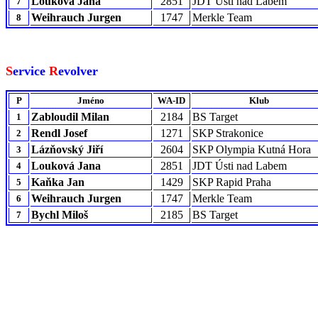
Louková Jana
2851
JDT Ústi nad Labem
7
Weihrauch Jurgen
1747
Merkle Team
8
S
ervice
R
evolver
P
Jméno
WA-ID
Klub
Zabloudil Milan
2184
BS Target
1
Rendl Josef
1271
SKP Strakonice
2
Lázňovský Jiří
2604
SKP Olympia Kutná Hora
3
Louková Jana
2851
JDT Ústi nad Labem
4
Kaňka Jan
1429
SKP Rapid Praha
5
Weihrauch Jurgen
1747
Merkle Team
6
Bychl Miloš
2185
BS Target
7