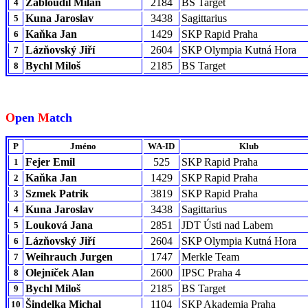
Zabloudil Milan
2184
BS Target
4
Kuna Jaroslav
3438
Sagittarius
5
Kaňka Jan
1429
SKP Rapid Praha
6
Lázňovský Jiří
2604
SKP Olympia Kutná Hora
7
Bychl Miloš
2185
BS Target
8
O
pen
M
atch
P
Jméno
WA-ID
Klub
Fejer Emil
525
SKP Rapid Praha
1
Kaňka Jan
1429
SKP Rapid Praha
2
Szmek Patrik
3819
SKP Rapid Praha
3
Kuna Jaroslav
3438
Sagittarius
4
Louková Jana
2851
JDT Ústi nad Labem
5
Lázňovský Jiří
2604
SKP Olympia Kutná Hora
6
Weihrauch Jurgen
1747
Merkle Team
7
Olejníček Alan
2600
IPSC Praha 4
8
Bychl Miloš
2185
BS Target
9
Šindelka Michal
1104
SKP Akademia Praha
10