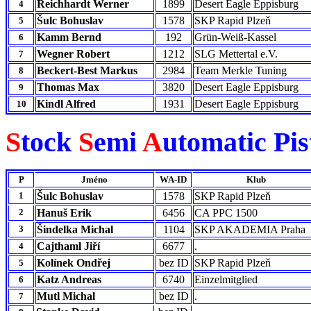
Reichhardt Werner
1899
Desert Eagle Eppisburg
4
Šulc Bohuslav
1578
SKP Rapid Plzeň
5
Kamm Bernd
192
Grün-Weiß-Kassel
6
Wegner Robert
1212
SLG Mettertal e.V.
7
Beckert-Best Markus
2984
Team Merkle Tuning
8
Thomas Max
3820
Desert Eagle Eppisburg
9
Kindl Alfred
1931
Desert Eagle Eppisburg
10
S
tock
S
emi
A
utomatic Pis
P
Jméno
WA-ID
Klub
1
Šulc Bohuslav
1578
SKP Rapid Plzeň
2
Hanuš Erik
6456
CA PPC 1500
3
Šindelka Michal
1104
SKP AKADEMIA Praha
Cajthaml Jiří
6677
.
4
Kolínek Ondřej
bez ID
SKP Rapid Plzeň
5
Katz Andreas
6740
Einzelmitglied
6
Mutl Michal
bez ID
.
7