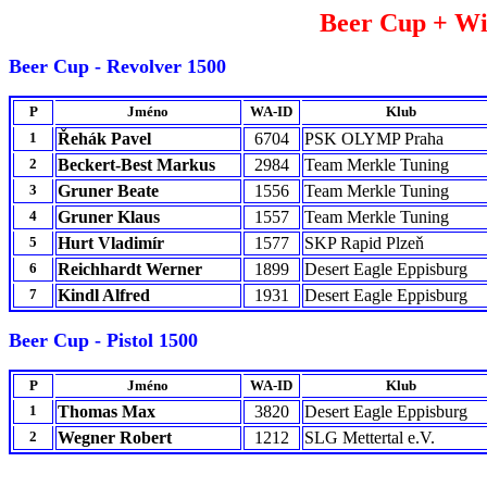
Beer Cup + Wi
Beer Cup - Revolver 1500
P
Jméno
WA-ID
Klub
1
Řehák Pavel
6704
PSK OLYMP Praha
2
Beckert-Best Markus
2984
Team Merkle Tuning
3
Gruner Beate
1556
Team Merkle Tuning
4
Gruner Klaus
1557
Team Merkle Tuning
5
Hurt Vladimír
1577
SKP Rapid Plzeň
6
Reichhardt Werner
1899
Desert Eagle Eppisburg
7
Kindl Alfred
1931
Desert Eagle Eppisburg
Beer Cup - Pistol 1500
P
Jméno
WA-ID
Klub
1
Thomas Max
3820
Desert Eagle Eppisburg
2
Wegner Robert
1212
SLG Mettertal e.V.