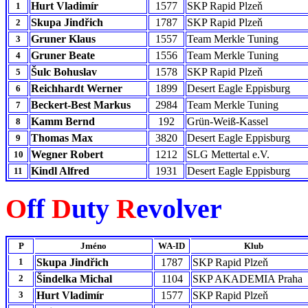
Hurt Vladimír
1577
SKP Rapid Plzeň
1
Skupa Jindřich
1787
SKP Rapid Plzeň
2
Gruner Klaus
1557
Team Merkle Tuning
3
Gruner Beate
1556
Team Merkle Tuning
4
Šulc Bohuslav
1578
SKP Rapid Plzeň
5
Reichhardt Werner
1899
Desert Eagle Eppisburg
6
Beckert-Best Markus
2984
Team Merkle Tuning
7
Kamm Bernd
192
Grün-Weiß-Kassel
8
Thomas Max
3820
Desert Eagle Eppisburg
9
Wegner Robert
1212
SLG Mettertal e.V.
10
Kindl Alfred
1931
Desert Eagle Eppisburg
11
O
ff
D
uty
R
evolver
P
Jméno
WA-ID
Klub
1
Skupa Jindřich
1787
SKP Rapid Plzeň
2
Šindelka Michal
1104
SKP AKADEMIA Praha
3
Hurt Vladimír
1577
SKP Rapid Plzeň