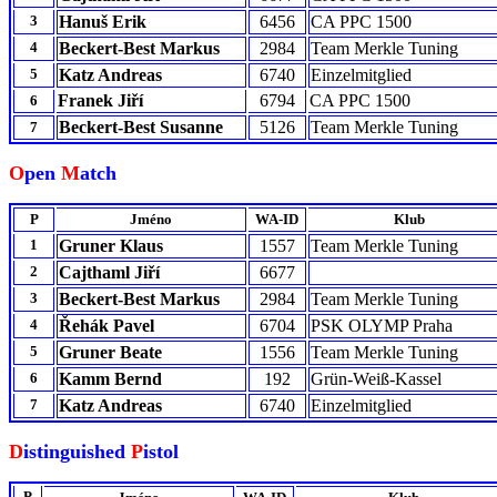
3
Hanuš Erik
6456
CA PPC 1500
4
Beckert-Best Markus
2984
Team Merkle Tuning
5
Katz Andreas
6740
Einzelmitglied
Franek Jiří
6794
CA PPC 1500
6
Beckert-Best Susanne
5126
Team Merkle Tuning
7
O
pen
M
atch
P
Jméno
WA-ID
Klub
1
Gruner Klaus
1557
Team Merkle Tuning
2
Cajthaml Jiří
6677
3
Beckert-Best Markus
2984
Team Merkle Tuning
4
Řehák Pavel
6704
PSK OLYMP Praha
5
Gruner Beate
1556
Team Merkle Tuning
6
Kamm Bernd
192
Grün-Weiß-Kassel
7
Katz Andreas
6740
Einzelmitglied
D
istinguished
P
istol
P