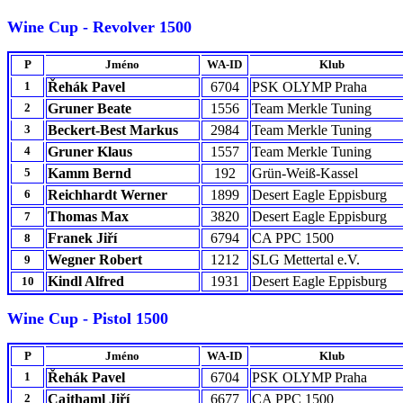
Wine Cup - Revolver 1500
P
Jméno
WA-ID
Klub
1
Řehák Pavel
6704
PSK OLYMP Praha
2
Gruner Beate
1556
Team Merkle Tuning
3
Beckert-Best Markus
2984
Team Merkle Tuning
4
Gruner Klaus
1557
Team Merkle Tuning
5
Kamm Bernd
192
Grün-Weiß-Kassel
6
Reichhardt Werner
1899
Desert Eagle Eppisburg
Thomas Max
3820
Desert Eagle Eppisburg
7
Franek Jiří
6794
CA PPC 1500
8
Wegner Robert
1212
SLG Mettertal e.V.
9
Kindl Alfred
1931
Desert Eagle Eppisburg
10
Wine Cup - Pistol 1500
P
Jméno
WA-ID
Klub
1
Řehák Pavel
6704
PSK OLYMP Praha
2
Cajthaml Jiří
6677
CA PPC 1500