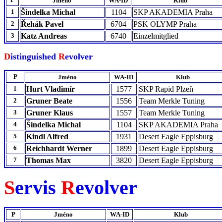
Jméno
WA-ID
Klub
1
Šindelka Michal
1104
SKP AKADEMIA Praha
2
Řehák Pavel
6704
PSK OLYMP Praha
3
Katz Andreas
6740
Einzelmitglied
D
istinguished
R
evolver
P
Jméno
WA-ID
Klub
1
Hurt Vladimír
1577
SKP Rapid Plzeň
2
Gruner Beate
1556
Team Merkle Tuning
3
Gruner Klaus
1557
Team Merkle Tuning
4
Šindelka Michal
1104
SKP AKADEMIA Praha
5
Kindl Alfred
1931
Desert Eagle Eppisburg
6
Reichhardt Werner
1899
Desert Eagle Eppisburg
7
Thomas Max
3820
Desert Eagle Eppisburg
S
ervis
R
evolver
P
Jméno
WA-ID
Klub