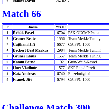
Stanke David
bez ID
.
8
Match 66
P
Jméno
WA-ID
1
Řehák Pavel
6704
PSK OLYMP Praha
2
Gruner Beate
1556
Team Merkle Tuning
3
Cajthaml Jiří
6677
CA PPC 1500
Beckert-Best Markus
2984
Team Merkle Tuning
4
Gruner Klaus
1557
Team Merkle Tuning
5
Kamm Bernd
192
Grün-Weiß-Kassel
6
Hurt Vladimír
1577
SKP Rapid Plzeň
7
Katz Andreas
6740
Einzelmitglied
8
Franek Jiří
6794
CA PPC 1500
9
Challenge Match 300