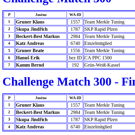
P
Jméno
WA-ID
1
Gruner Klaus
1557
Team Merkle Tuning
2
Skupa Jindřich
1787
SKP Rapid Plzen
3
Beckert-Best Markus
2984
Team Merkle Tuning
Katz Andreas
6740
Einzelmitglied
4
Gruner Beate
1556
Team Merkle Tuning
5
Hanuš Erik
bez ID
CA PPC 1500
6
Kamm Bernd
192
Grün-Weiß-Kassel
7
Challenge Match 300 - Fi
P
Jméno
WA-ID
1
Gruner Klaus
1557
Team Merkle Tuning
2
Beckert-Best Markus
2984
Team Merkle Tuning
3
Skupa Jindřich
1787
SKP Rapid Plzen
Katz Andreas
6740
Einzelmitglied
4