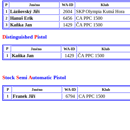
P
Jméno
WA-ID
Klub
Lázňovský Jiří
2604
SKP Olympia Kutná Hora
1
Hanuš Erik
6456
CA PPC 1500
2
Kaňka Jan
1429
ČA PPC 1500
3
D
istinguished
P
istol
P
Jméno
WA-ID
Klub
Kaňka Jan
1429
ČA PPC 1500
1
S
tock
S
emi
A
utomatic Pistol
P
Jméno
WA-ID
Klub
Franek Jiří
6794
CA PPC 1500
1