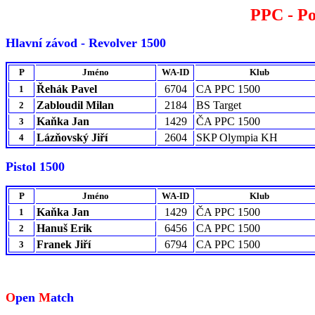
PPC - Po
Hlavní závod - Revolver 1500
P
Jméno
WA-ID
Klub
Řehák Pavel
6704
CA PPC 1500
1
Zabloudil Milan
2184
BS Target
2
Kaňka Jan
1429
ČA PPC 1500
3
Lázňovský Jiří
2604
SKP Olympia KH
4
Pistol 1500
P
Jméno
WA-ID
Klub
Kaňka Jan
1429
ČA PPC 1500
1
Hanuš Erik
6456
CA PPC 1500
2
Franek Jiří
6794
CA PPC 1500
3
O
pen
M
atch