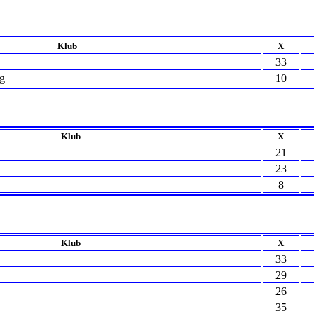
Klub
X
33
rg
10
Klub
X
21
23
8
Klub
X
33
29
26
35