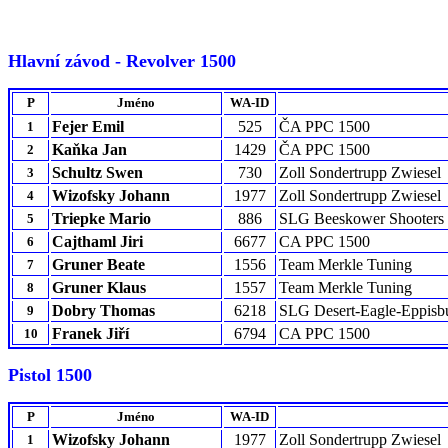
Hlavní závod - Revolver 1500
P
Jméno
WA-ID
Fejer Emil
525
ČA PPC 1500
1
Kaňka Jan
1429
ČA PPC 1500
2
Schultz Swen
730
Zoll Sondertrupp Zwiesel
3
Wizofsky Johann
1977
Zoll Sondertrupp Zwiesel
4
Triepke Mario
886
SLG Beeskower Shooters
5
Cajthaml Jiri
6677
CA PPC 1500
6
Gruner Beate
1556
Team Merkle Tuning
7
Gruner Klaus
1557
Team Merkle Tuning
8
Dobry Thomas
6218
SLG Desert-Eagle-Eppisb
9
Franek Jiří
6794
CA PPC 1500
10
Pistol 1500
P
Jméno
WA-ID
Wizofsky Johann
1977
Zoll Sondertrupp Zwiesel
1