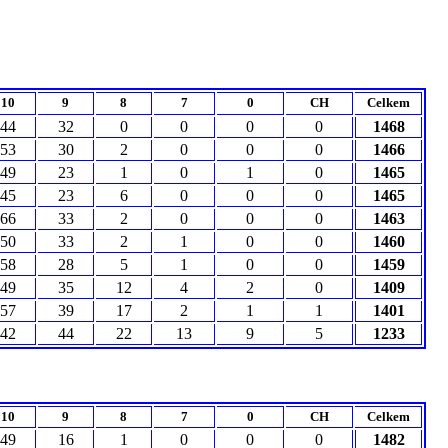
10
9
8
7
0
CH
Celkem
44
32
0
0
0
0
1468
53
30
2
0
0
0
1466
49
23
1
0
1
0
1465
45
23
6
0
0
0
1465
66
33
2
0
0
0
1463
50
33
2
1
0
0
1460
58
28
5
1
0
0
1459
49
35
12
4
2
0
1409
57
39
17
2
1
1
1401
42
44
22
13
9
5
1233
10
9
8
7
0
CH
Celkem
49
16
1
0
0
0
1482