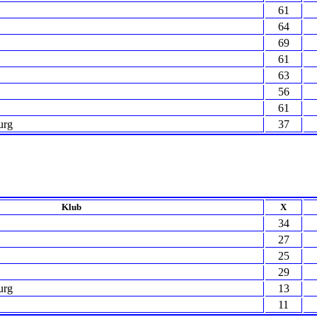
61
64
69
61
63
56
61
urg
37
Klub
X
34
27
25
29
urg
13
11