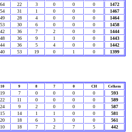
64
22
3
0
0
0
1472
54
31
1
0
0
0
1467
49
28
4
0
0
0
1464
53
30
6
0
0
0
1458
42
36
7
2
0
0
1444
48
36
9
1
0
0
1443
44
36
5
4
0
0
1442
40
53
19
0
1
0
1399
10
9
8
7
0
CH
Celkem
19
7
0
0
0
0
593
22
11
0
0
0
0
589
24
9
2
0
0
0
587
15
14
1
1
0
0
581
20
18
6
3
0
0
561
10
18
7
2
7
5
442