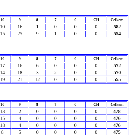
10
9
8
7
0
CH
Celkem
10
16
1
0
0
0
582
15
25
9
1
0
0
554
10
9
8
7
0
CH
Celkem
17
16
6
0
0
0
572
14
18
3
2
0
0
570
19
21
12
0
0
0
555
10
9
8
7
0
CH
Celkem
13
2
0
0
0
0
478
15
4
0
0
0
0
476
18
4
0
0
0
0
476
8
5
0
0
0
0
475