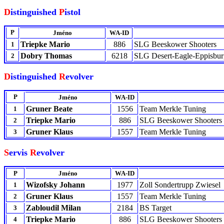
D
istinguished
P
istol
P
Jméno
WA-ID
Triepke Mario
886
SLG Beeskower Shooters
1
Dobry Thomas
6218
SLG Desert-Eagle-Eppisbu
2
D
istinguished
R
evolver
P
Jméno
WA-ID
Gruner Beate
1556
Team Merkle Tuning
1
Triepke Mario
886
SLG Beeskower Shooters
2
Gruner Klaus
1557
Team Merkle Tuning
3
S
ervis
R
evolver
P
Jméno
WA-ID
Wizofsky Johann
1977
Zoll Sondertrupp Zwiesel
1
Gruner Klaus
1557
Team Merkle Tuning
2
Zabloudil Milan
2184
BS Target
3
Triepke Mario
886
SLG Beeskower Shooters
4