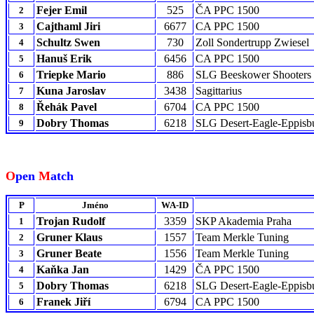
Fejer Emil
525
ČA PPC 1500
2
Cajthaml Jiri
6677
CA PPC 1500
3
Schultz Swen
730
Zoll Sondertrupp Zwiesel
4
Hanuš Erik
6456
CA PPC 1500
5
Triepke Mario
886
SLG Beeskower Shooters
6
Kuna Jaroslav
3438
Sagittarius
7
Řehák Pavel
6704
CA PPC 1500
8
Dobry Thomas
6218
SLG Desert-Eagle-Eppisb
9
O
pen
M
atch
P
Jméno
WA-ID
Trojan Rudolf
3359
SKP Akademia Praha
1
Gruner Klaus
1557
Team Merkle Tuning
2
Gruner Beate
1556
Team Merkle Tuning
3
Kaňka Jan
1429
ČA PPC 1500
4
Dobry Thomas
6218
SLG Desert-Eagle-Eppisb
5
Franek Jiří
6794
CA PPC 1500
6