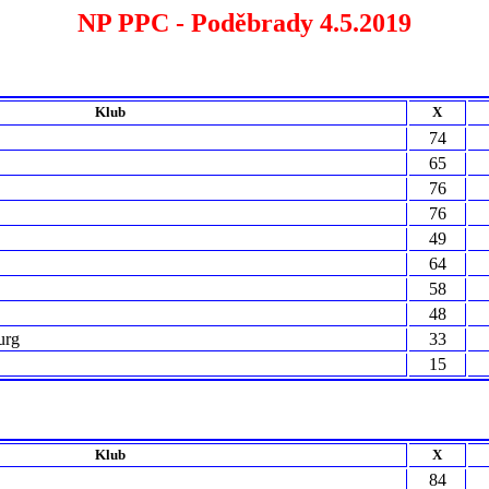
NP PPC - Poděbrady 4.5.2019
Klub
X
74
65
76
76
49
64
58
48
urg
33
15
Klub
X
84